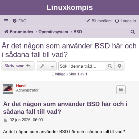
Linuxkompis
FAQ
Bli medlem
Logga in
S
Forumindex
Operativsystem
BSD
ö
Är det någon som använder BSD här och
k
i sådana fall till vad?
Sök
Avancer
Skriv svar
1 inlägg • Sida
1
av
1
Hund
Administratör
Är det någon som använder BSD här och i
sådana fall till vad?
I
02 jun 2026, 06:00
n
l
Är det någon som använder BSD här och i sådana fall till vad?
ä
g