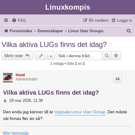
Linuxkompis
FAQ
Bli medlem
Logga in
S
Forumindex
Gemenskaper
Linux User Groups
ö
Vilka aktiva LUGs finns det idag?
k
Sök
Avancer
Skriv svar
1 inlägg • Sida
1
av
1
Hund
Administratör
Vilka aktiva LUGs finns det idag?
I
29 mar 2026, 11:38
n
l
Den enda jag känner till är
Uppsala Linux User Group
. Det måste
ä
väl finnas fler än så?
g
g
Min hemsida