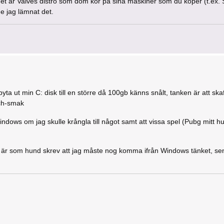
 det är Valves distro som dom kör på sina maskiner som du köper (t.ex
e jag lämnat det.
yta ut min C: disk till en större då 100gb känns snålt, tanken är att ska
rch-smak
indows om jag skulle krångla till något samt att vissa spel (Pubg mitt h
et är som hund skrev att jag måste nog komma ifrån Windows tänket, sen