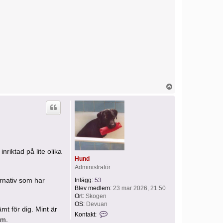
U
p
p
nriktad på lite olika
Hund
Administratör
ernativ som har
Inlägg:
53
Blev medlem:
23 mar 2026, 21:50
Ort:
Skogen
OS:
Devuan
mt för dig. Mint är
K
Kontakt:
o
am.