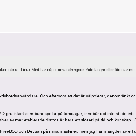
ker inte att Linux Mint har något användningsområde längre eller fördelar mo
skrivbordsanvändare. Och eftersom att det är välpolerat, genomtänkt och
MD-grafikkort som bara spelar på torsdagar, innebär det inte att de inte 
xer av mer etablerade distros är bara ett slöseri på tid och kunskap. :/
igen FreeBSD och Devuan på mina maskiner, men jag har mängder av erf