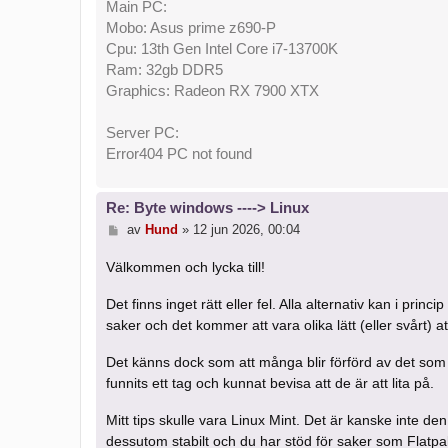
Main PC:
Mobo: Asus prime z690-P
Cpu: 13th Gen Intel Core i7-13700K
Ram: 32gb DDR5
Graphics: Radeon RX 7900 XTX
Server PC:
Error404 PC not found
Re: Byte windows ----> Linux
I
av
Hund
»
12 jun 2026, 00:04
n
l
Välkommen och lycka till!
ä
g
Det finns inget rätt eller fel. Alla alternativ kan i pri
g
saker och det kommer att vara olika lätt (eller svårt) at
Det känns dock som att många blir förförd av det som bl
funnits ett tag och kunnat bevisa att de är att lita på.
Mitt tips skulle vara Linux Mint. Det är kanske inte de
dessutom stabilt och du har stöd för saker som Flatpa