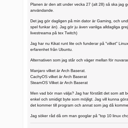
Planen är den att under vecka 27 (alt 28) så ska jag gör
användande.
Det jag gör dagligen på min dator är Gaming, och und
spel funkar än). Jag gör ju även vanliga alldagliga gre
livestreama på tex Twitch)
Jag har nu Kikat runt lite och funderar på "vilket" Linux
erfarenhet från Ubuntu.
Alternativen som jag står och väger mellan för nuvara
Manjaro vilket är Arch Baserat.
CachyOS vilket är Arch Baserat
SteamOS Vilket är Arch Baserat
Men vad bör man välja? Jag har förstått det som att b
enkel och smidigt byte som möjligt. Jag vill kunna göra
det kommer till program och annat som jag då kommer 
Jag söker råd då om man googlar på "top 10 linux cho