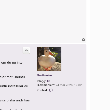
U
p
p
 om du nu inte
Brottweiler
delar mot Ubuntu.
Inlägg:
18
Blev medlem:
24 mar 2026, 19:02
untu installerar du
K
Kontakt:
o
n
t
anjaro ska undvikas
a
k
t