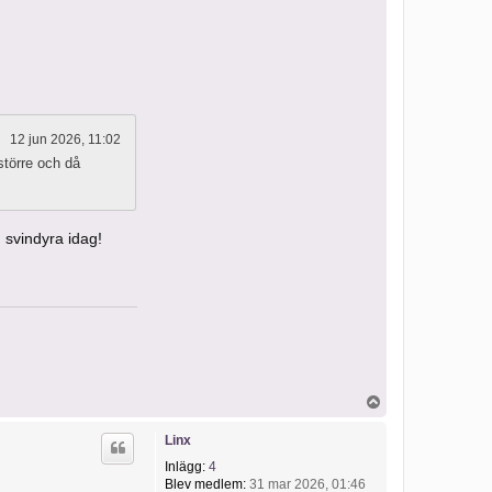
H
u
n
d
12 jun 2026, 11:02
större och då
 svindyra idag!
U
p
p
Linx
Inlägg:
4
Blev medlem:
31 mar 2026, 01:46