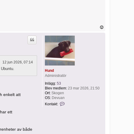
U
p
p
12 jun 2026, 07:14
t Ubuntu.
Hund
Administratör
Inlägg:
53
Blev medlem:
23 mar 2026, 21:50
Ort:
Skogen
 enkelt att
OS:
Devuan
K
Kontakt:
o
n
har ett
t
a
k
t
arenheter av både
a