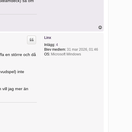
. Steamdeck) så om
a
B
r
o
t
t
U
w
p
e
p
i
Linx
l
Inlägg:
4
e
r
Blev medlem:
31 mar 2026, 01:46
OS:
Microsoft Windows
ffa en större och då
uvudspel) inte
 vill jag mer än