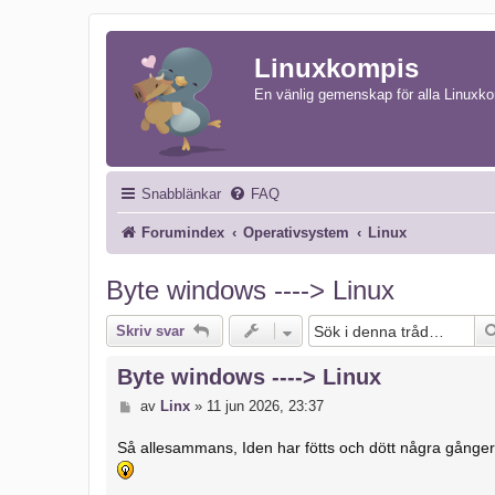
Linuxkompis
En vänlig gemenskap för alla Linuxk
Snabblänkar
FAQ
Forumindex
Operativsystem
Linux
Byte windows ----> Linux
Skriv svar
Byte windows ----> Linux
I
av
Linx
»
11 jun 2026, 23:37
n
l
Så allesammans, Iden har fötts och dött några gånger
ä
g
g