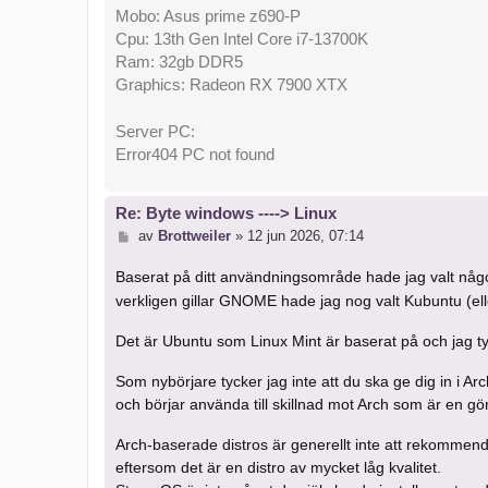
Mobo: Asus prime z690-P
Cpu: 13th Gen Intel Core i7-13700K
Ram: 32gb DDR5
Graphics: Radeon RX 7900 XTX
Server PC:
Error404 PC not found
Re: Byte windows ----> Linux
I
av
Brottweiler
»
12 jun 2026, 07:14
n
l
Baserat på ditt användningsområde hade jag valt någ
ä
verkligen gillar GNOME hade jag nog valt Kubuntu (el
g
g
Det är Ubuntu som Linux Mint är baserat på och jag ty
Som nybörjare tycker jag inte att du ska ge dig in i Ar
och börjar använda till skillnad mot Arch som är en gör
Arch-baserade distros är generellt inte att rekommend
eftersom det är en distro av mycket låg kvalitet.