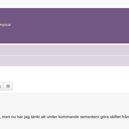
ompisar
Sök
Avancerad sökning
, men nu har jag tänkt att under kommande semestern göra skiftet från 