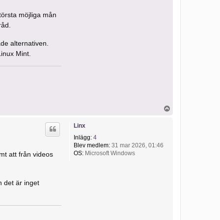
n
t
törsta möjliga mån
a
k
råd.
t
a
de alternativen.
H
u
Linux Mint.
n
d
U
p
p
Linx
Inlägg:
4
Blev medlem:
31 mar 2026, 01:46
OS:
Microsoft Windows
t att från videos
n det är inget