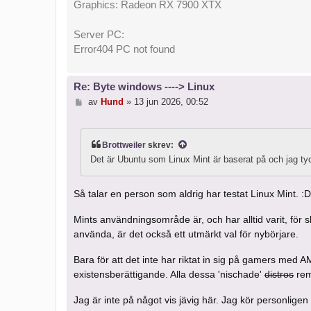
Graphics: Radeon RX 7900 XTX
Server PC:
Error404 PC not found
Re: Byte windows ----> Linux
I
av
Hund
»
13 jun 2026, 00:52
n
l
ä
g
Brottweiler
skrev:
g
Det är Ubuntu som Linux Mint är baserat på och jag tyc
Så talar en person som aldrig har testat Linux Mint. :D
Mints användningsområde är, och har alltid varit, för 
använda, är det också ett utmärkt val för nybörjare.
Bara för att det inte har riktat in sig på gamers med A
existensberättigande. Alla dessa 'nischade'
distros
remi
Jag är inte på något vis jävig här. Jag kör personl