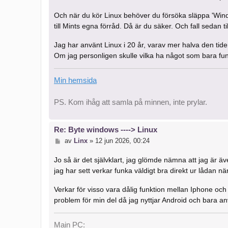
Och när du kör Linux behöver du försöka släppa 'Win
till Mints egna förråd. Då är du säker. Och fall sedan ti
Jag har använt Linux i 20 år, varav mer halva den tide
Om jag personligen skulle vilka ha något som bara fung
Min hemsida
PS. Kom ihåg att samla på minnen, inte prylar.
Re: Byte windows ----> Linux
I
av
Linx
»
12 jun 2026, 00:24
n
l
Jo så är det självklart, jag glömde nämna att jag är 
ä
jag har sett verkar funka väldigt bra direkt ur lådan n
g
g
Verkar för visso vara dålig funktion mellan Iphone och 
problem för min del då jag nyttjar Android och bara
Main PC: