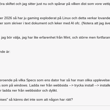
a skiftet och jag sitter just nu och spånar på vilken dist som vore vettig
er 2026 så har ju gaming exploderat på Linux och detta verkar lovande
jer som skriver i text dokument och leker med AI ofc. (Notera att jag äve
 jag bör välja, jag har lite erfarenhet från Mint, och större men fortfara
nde är:
eroende på vilka Specs som ens dator har så har man olika upplevelser?
 som på windows. Ladda ner från webbsida --> trycka install --> installe
ladda ner från webbsidor och dylikt.
ises" så känns det inte som att någon har rätt?