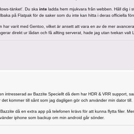
dows-tänket'. Du ska
inte
ladda hem mjukvara från webben. Håll dig i s
llbaka på Flatpak för de saker som du inte kan hitta i deras officiella för
n har varit med Gentoo, vilket är ansett att vara en av de mer avancera
erar direkt ur lådan och få allting serverat, hade jag utan tvekan valt 
även intresserad av Bazzite Speciellt då dem har HDR & VRR support, sam
är det kommer till sånt som jag dagligen gör och använder min dator till.
Bazzite då en extra app på telefonen krävs för att kunna flytta filer. Me
 använder iphone som backup om min android går sönder.