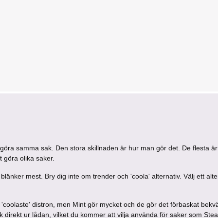
ncip göra samma sak. Den stora skillnaden är hur man gör det. De flesta är i
t göra olika saker.
änker mest. Bry dig inte om trender och 'coola' alternativ. Välj ett alt
n 'coolaste' distron, men Mint gör mycket och de gör det förbaskat bekvä
k direkt ur lådan, vilket du kommer att vilja använda för saker som Ste