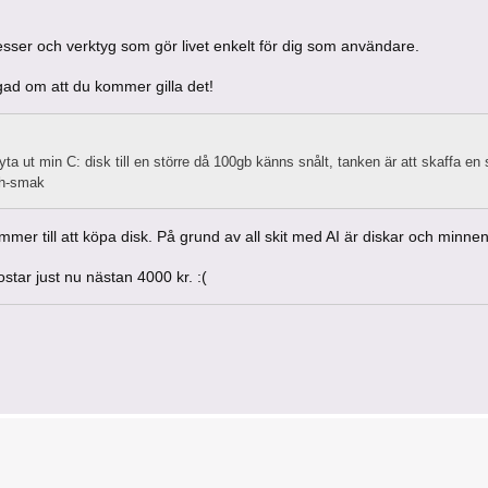
esser och verktyg som gör livet enkelt för dig som användare.
gad om att du kommer gilla det!
ta ut min C: disk till en större då 100gb känns snålt, tanken är att skaffa en 
ch-smak
er till att köpa disk. På grund av all skit med AI är diskar och minnen
ostar just nu nästan 4000 kr. :(