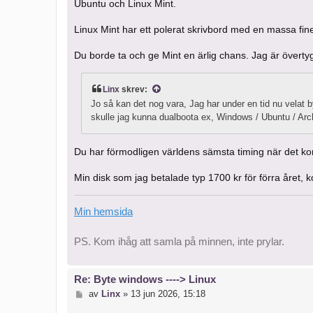
Ubuntu och Linux Mint.
Linux Mint har ett polerat skrivbord med en massa fin
Du borde ta och ge Mint en ärlig chans. Jag är överty
Linx
skrev:
Jo så kan det nog vara, Jag har under en tid nu velat by
skulle jag kunna dualboota ex, Windows / Ubuntu / Ar
Du har förmodligen världens sämsta timing när det komm
Min disk som jag betalade typ 1700 kr för förra året, k
Min hemsida
PS. Kom ihåg att samla på minnen, inte prylar.
Re: Byte windows ----> Linux
I
av
Linx
»
13 jun 2026, 15:18
n