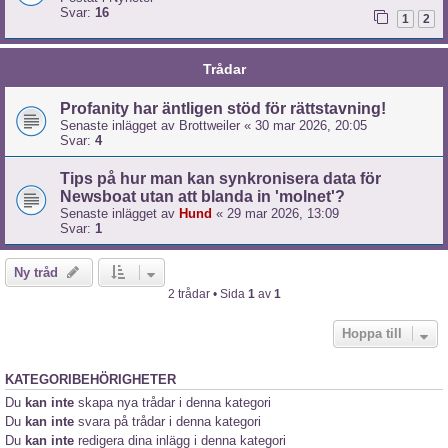
Svar:
16
1
2
Trådar
Profanity har äntligen stöd för rättstavning!
Senaste inlägget av
Brottweiler
«
30 mar 2026, 20:05
Svar:
4
Tips på hur man kan synkronisera data för
Newsboat utan att blanda in 'molnet'?
Senaste inlägget av
Hund
«
29 mar 2026, 13:09
Svar:
1
Ny tråd
2 trådar • Sida
1
av
1
Hoppa till
KATEGORIBEHÖRIGHETER
Du
kan inte
skapa nya trådar i denna kategori
Du
kan inte
svara på trådar i denna kategori
Du
kan inte
redigera dina inlägg i denna kategori