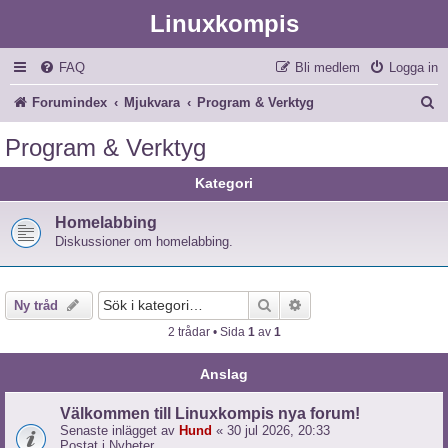
Linuxkompis
FAQ
Bli medlem
Logga in
S
Forumindex
Mjukvara
Program & Verktyg
ö
Program & Verktyg
k
Kategori
Homelabbing
Diskussioner om homelabbing.
Sök
Avancerad sökning
Ny tråd
2 trådar • Sida
1
av
1
Anslag
Välkommen till Linuxkompis nya forum!
Senaste inlägget av
Hund
«
30 jul 2026, 20:33
Postat i
Nyheter