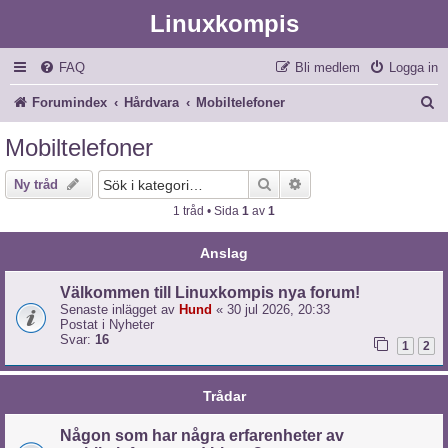
Linuxkompis
FAQ
Bli medlem
Logga in
S
Forumindex
Hårdvara
Mobiltelefoner
ö
Mobiltelefoner
k
Sök
Avancerad sökning
Ny tråd
1 tråd • Sida
1
av
1
Anslag
Välkommen till Linuxkompis nya forum!
Senaste inlägget av
Hund
«
30 jul 2026, 20:33
Postat i
Nyheter
Svar:
16
1
2
Trådar
Någon som har några erfarenheter av