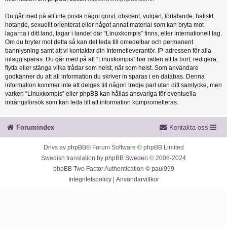
Du går med på att inte posta något grovt, obscent, vulgärt, förtalande, hatiskt,
hotande, sexuellt orienterat eller något annat material som kan bryta mot
lagarna i ditt land, lagar i landet där “Linuxkompis” finns, eller internationell lag.
Om du bryter mot detta så kan det leda till omedelbar och permanent
bannlysning samt att vi kontaktar din Internetleverantör. IP-adressen för alla
inlägg sparas. Du går med på att “Linuxkompis” har rätten att ta bort, redigera,
flytta eller stänga vilka trådar som helst, när som helst. Som användare
godkänner du att all information du skriver in sparas i en databas. Denna
information kommer inte att delges till någon tredje part utan ditt samtycke, men
varken “Linuxkompis” eller phpBB kan hållas ansvariga för eventuella
intrångsförsök som kan leda till att information komprometteras.
Forumindex
Kontakta oss
Drivs av
phpBB
® Forum Software © phpBB Limited
Swedish translation by
phpBB Sweden
© 2006-2024
phpBB Two Factor Authentication ©
paul999
Integritetspolicy
|
Användarvillkor