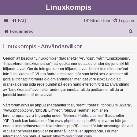
Linuxkompis
FAQ
Bli medlem
Logga in
S
Forumindex
ö
Linuxkompis - Användarvillkor
k
Genom att besöka “Linuxkompis” (hädanefter “vi”, “oss”, “vår”, “Linuxkompis”,
“https://forum.linuxkompis.se”), så godkänner du att du binder dig juridiskt till
följande avtal. Om du inte godkänner följande avtal, besök inte eller använd
inte “Linuxkompis”. Vi kan ändra detta avtal när som helst och vi kommer att
göra allt för att informera dig om ändringar, men det vore klokt av dig att
granska denna sida regelbundet på egen hand eftersom fortsatt användning
av “Linuxkompis” även efter ändringar innebär att du godkänner att du är
juridiskt bunden till detta avtal.
Vårt forum drivs av phpBB (hädanefter “de”, “dem”, “deras”, “phpBB mjukvara”,
“www.phpbb.com”, “phpBB Limited”, “phpBB Teams”) som är en
forumprogramvara tillgänglig under “
General Public License
” (hädanefter
“GPL”) och kan laddas ner från
www.phpbb.com
. phpBB mjukvaran främjar
endast Internetbaserade diskussioner, phpBB Limited är inte ansvariga för vad
vi tillåter och/eller förbjuder för innehåll och/eller uppförande. För mer
information om phpBB, besök
https://www.phpbb.com/
.