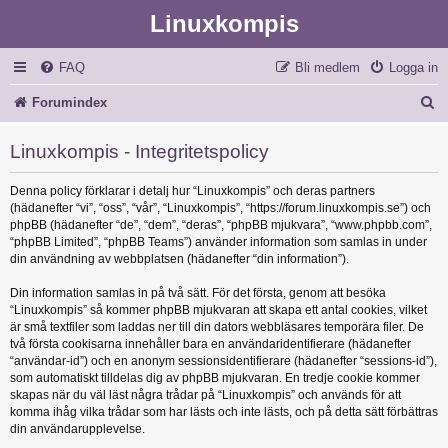
Linuxkompis
FAQ
Bli medlem
Logga in
S
Forumindex
ö
Linuxkompis - Integritetspolicy
k
Denna policy förklarar i detalj hur “Linuxkompis” och deras partners
(hädanefter “vi”, “oss”, “vår”, “Linuxkompis”, “https://forum.linuxkompis.se”) och
phpBB (hädanefter “de”, “dem”, “deras”, “phpBB mjukvara”, “www.phpbb.com”,
“phpBB Limited”, “phpBB Teams”) använder information som samlas in under
din användning av webbplatsen (hädanefter “din information”).
Din information samlas in på två sätt. För det första, genom att besöka
“Linuxkompis” så kommer phpBB mjukvaran att skapa ett antal cookies, vilket
är små textfiler som laddas ner till din dators webbläsares temporära filer. De
två första cookisarna innehåller bara en användaridentifierare (hädanefter
“användar-id”) och en anonym sessionsidentifierare (hädanefter “sessions-id”),
som automatiskt tilldelas dig av phpBB mjukvaran. En tredje cookie kommer
skapas när du väl läst några trådar på “Linuxkompis” och används för att
komma ihåg vilka trådar som har lästs och inte lästs, och på detta sätt förbättras
din användarupplevelse.