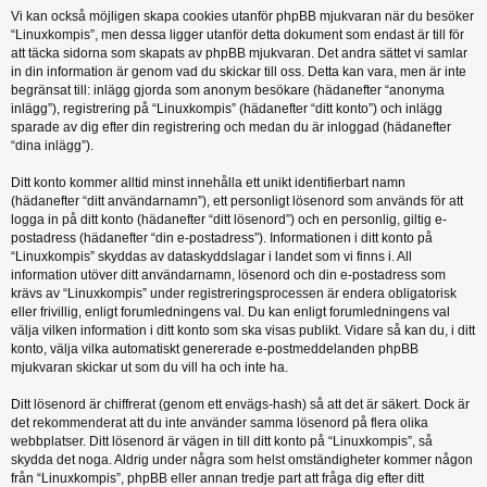
Vi kan också möjligen skapa cookies utanför phpBB mjukvaran när du besöker
“Linuxkompis”, men dessa ligger utanför detta dokument som endast är till för
att täcka sidorna som skapats av phpBB mjukvaran. Det andra sättet vi samlar
in din information är genom vad du skickar till oss. Detta kan vara, men är inte
begränsat till: inlägg gjorda som anonym besökare (hädanefter “anonyma
inlägg”), registrering på “Linuxkompis” (hädanefter “ditt konto”) och inlägg
sparade av dig efter din registrering och medan du är inloggad (hädanefter
“dina inlägg”).
Ditt konto kommer alltid minst innehålla ett unikt identifierbart namn
(hädanefter “ditt användarnamn”), ett personligt lösenord som används för att
logga in på ditt konto (hädanefter “ditt lösenord”) och en personlig, giltig e-
postadress (hädanefter “din e-postadress”). Informationen i ditt konto på
“Linuxkompis” skyddas av dataskyddslagar i landet som vi finns i. All
information utöver ditt användarnamn, lösenord och din e-postadress som
krävs av “Linuxkompis” under registreringsprocessen är endera obligatorisk
eller frivillig, enligt forumledningens val. Du kan enligt forumledningens val
välja vilken information i ditt konto som ska visas publikt. Vidare så kan du, i ditt
konto, välja vilka automatiskt genererade e-postmeddelanden phpBB
mjukvaran skickar ut som du vill ha och inte ha.
Ditt lösenord är chiffrerat (genom ett envägs-hash) så att det är säkert. Dock är
det rekommenderat att du inte använder samma lösenord på flera olika
webbplatser. Ditt lösenord är vägen in till ditt konto på “Linuxkompis”, så
skydda det noga. Aldrig under några som helst omständigheter kommer någon
från “Linuxkompis”, phpBB eller annan tredje part att fråga dig efter ditt