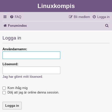
Linuxkompis
FAQ
Bli medlem
Logga in
S
Forumindex
ö
Logga in
k
Användarnamn:
Lösenord:
Jag har glömt mitt lösenord.
Kom ihåg mig
Dölj att jag är online denna session.