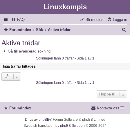
Linuxkompis
FAQ
Bli medlem
Logga in
S
Forumindex
Sök
Aktiva trådar
ö
Aktiva trådar
k
Gå till avancerad sökning
Sökningen fann 0 träffar • Sida
1
av
1
Inga träffar hittades.
Sökningen fann 0 träffar • Sida
1
av
1
Hoppa till
Forumindex
Kontakta oss
Drivs av
phpBB
® Forum Software © phpBB Limited
Swedish translation by
phpBB Sweden
© 2006-2024