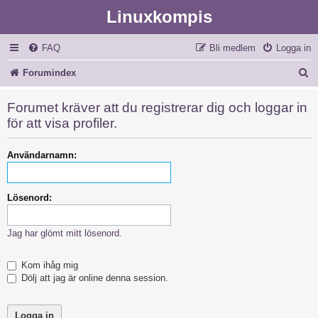
Linuxkompis
FAQ
Bli medlem
Logga in
S
Forumindex
ö
Forumet kräver att du registrerar dig och loggar in
k
för att visa profiler.
Användarnamn:
Lösenord:
Jag har glömt mitt lösenord.
Kom ihåg mig
Dölj att jag är online denna session.