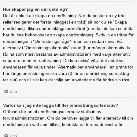
Hur skapar jag en omröstning?
Det är enkelt att skapa en omröstning. När du postar en ny tråd
(eller redigerar det första inlägget i en tråd) så bör du se “Skapa
omröstning”-fliken under inläggsformuläret (om du inte kan se detta
har du inte behörighet att skapa omröstningar). Skriv in en fråga för
omröstningen i “Omröstningsfråga”-rutan och sedan minst två
alternativ i “Omröstningsalternativ”-rutan (hur många alternativ du
får ha som mest bestäms av administratören) med varje alternativ
separerat med en radbrytning. Du kan också välja det antal val
användaren får välja under “Alternativ per användare”, en gräns för
hur länge omröstningen ska vara (0 för en omröstning som aldrig
tar slut) och till sist kan du välja om användarna får ändra sin röst.
Upp
Varför kan jag inte lägga till fler omröstningsalternativ?
Gränsen för antal omröstningsalternativ ställs in av
forumadministratören. Om du behöver lägga till fler alternativ till din
omröstning än vad som tillåts, kontakta en forumadministratör.
Upp