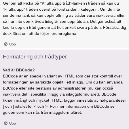
Genom att klicka på “Knuffa upp tråd”-länken i tråden så kan du
"knuffa upp" tråden överst på förstasidan i kategorin. Om du inte
ser denna länk så kan uppknuffning av trådar vara inaktiverat, eller
så har inte den krävda tidsgränsen uppnåts än. Det går också att
knuffa upp en tråd genom att helt enkelt svara på den. Försäkra dig
dock först om att du följer forumreglerna.
Upp
Formatering och trådtyper
Vad är BBCode?
BBCode är en speciell variant av HTML som ger stor kontroll över
formateringen av särskilda objekt i ett inlägg. Om du kan använda
BBCode eller inte bestäms av administratören (du kan också
inaktivera det i specifika inlägg via inläggsformuläret). BBCode
liknar i mångt och mycket HTML, taggar innesluts av hakparanteser
[ och ] istället för < och >. För mer information om BBCode se
guiden som kan nås från inläggsformuläret.
Upp