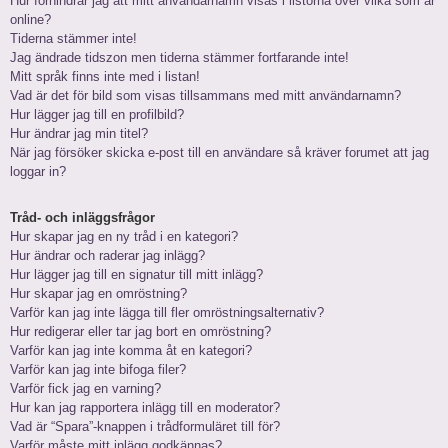
Hur förhindrar jag att mitt användarnamn visas i listorna över vilka som är
online?
Tiderna stämmer inte!
Jag ändrade tidszon men tiderna stämmer fortfarande inte!
Mitt språk finns inte med i listan!
Vad är det för bild som visas tillsammans med mitt användarnamn?
Hur lägger jag till en profilbild?
Hur ändrar jag min titel?
När jag försöker skicka e-post till en användare så kräver forumet att jag
loggar in?
Tråd- och inläggsfrågor
Hur skapar jag en ny tråd i en kategori?
Hur ändrar och raderar jag inlägg?
Hur lägger jag till en signatur till mitt inlägg?
Hur skapar jag en omröstning?
Varför kan jag inte lägga till fler omröstningsalternativ?
Hur redigerar eller tar jag bort en omröstning?
Varför kan jag inte komma åt en kategori?
Varför kan jag inte bifoga filer?
Varför fick jag en varning?
Hur kan jag rapportera inlägg till en moderator?
Vad är “Spara”-knappen i trådformuläret till för?
Varför måste mitt inlägg godkännas?